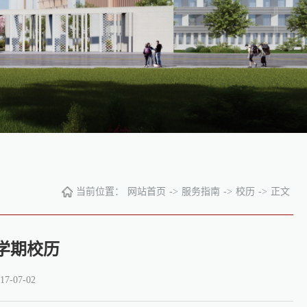
当前位置：
网站首页
->
服务指南
->
校历
->
正文
一学期校历
-07-02