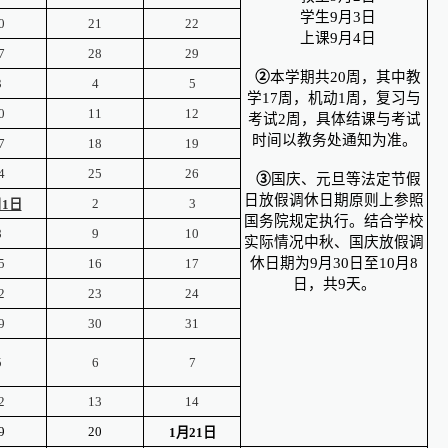
学生9月3日
0
21
22
上课9月4日
7
28
29
②
本学期共20周，其中教
3
4
5
学17周，机动1周，复习与
0
11
12
考试2周，具体结课与考试
时间以教务处通知为准。
7
18
19
4
25
26
③
国庆、元旦等法定节假
日放假调休日期原则上参照
2
3
1日
国务院规定执行。结合学校
8
9
10
实际情况中秋、国庆放假调
休日期为9月30日至10月8
5
16
17
日，共9天。
2
23
24
9
30
31
5
6
7
2
13
14
9
20
1
月21日